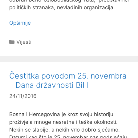
političkih stranaka, nevladinih organizacija.
Opširnije
Kategorije
Vijesti
Čestitka povodom 25. novembra
– Dana državnosti BiH
24/11/2016
Bosna i Hercegovina je kroz svoju historiju
proživjela mnoge nesretne i teške okolnosti.
Nekih se slabije, a nekih vrlo dobro sjećamo.
Datumi kao što je 25. novembar nas podsjećaju