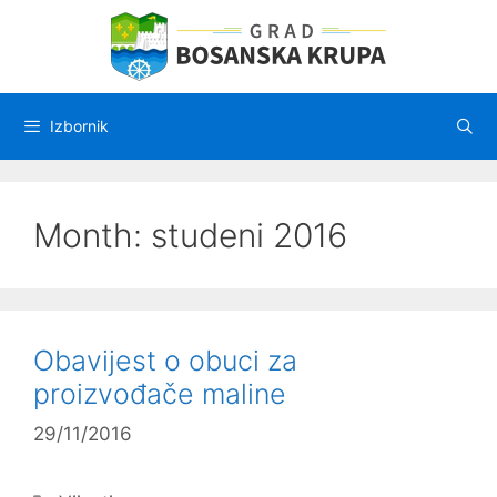
Preskoči
na
sadržaj
Izbornik
Month:
studeni 2016
Obavijest o obuci za
proizvođače maline
29/11/2016