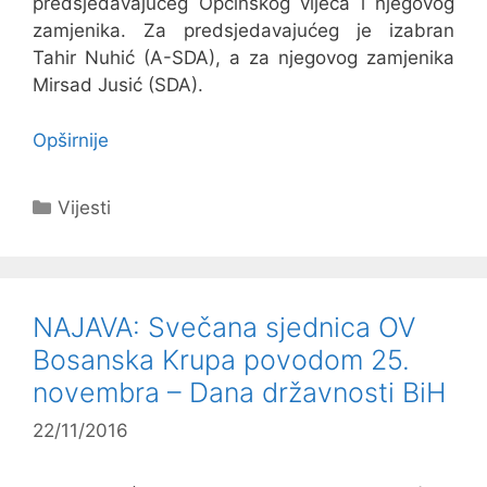
predsjedavajućeg Općinskog vijeća i njegovog
zamjenika. Za predsjedavajućeg je izabran
Tahir Nuhić (A-SDA), a za njegovog zamjenika
Mirsad Jusić (SDA).
Opširnije
Kategorije
Vijesti
NAJAVA: Svečana sjednica OV
Bosanska Krupa povodom 25.
novembra – Dana državnosti BiH
22/11/2016