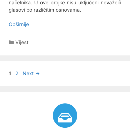
načelnika. U ove brojke nisu uključeni nevažeći
glasovi po različitim osnovama.
Opširnije
Kategorije
Vijesti
Navigacija
Page
Page
1
2
Next
→
objava