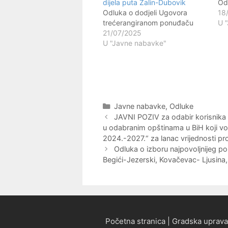
dijela puta Zalin-Dubovik
Od
Odluka o dodjeli Ugovora
18
trećerangiranom ponuđaču
U 
21/07/2025
U "Javne nabavke"
Kategorije
Javne nabavke
,
Odluke
Navigacija
JAVNI POZIV za odabir korisnika 
objava
u odabranim opštinama u BiH koji vo
2024.-2027.“ za lanac vrijednosti pr
Odluka o izboru najpovoljnijeg pon
Begići-Jezerski, Kovačevac- Ljusina,
Početna stranica | Gradska uprava