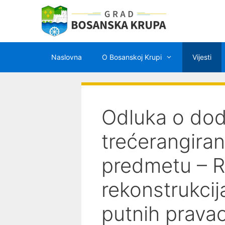
Preskoči
na
sadržaj
Naslovna
O Bosanskoj Krupi
Vijesti
Odluka o dod
trećerangir
predmetu – Re
rekonstrukcija
putnih pravac