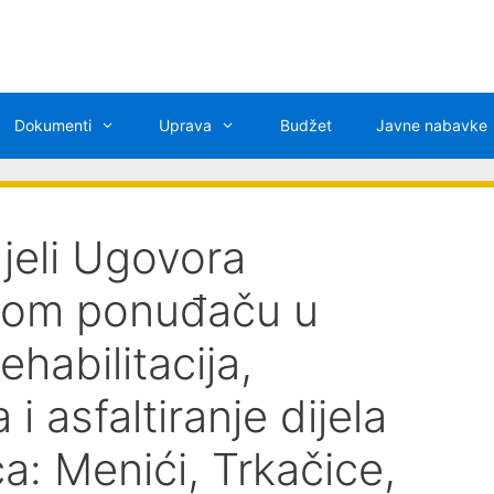
Dokumenti
Uprava
Budžet
Javne nabavke
jeli Ugovora
anom ponuđaču u
habilitacija,
 i asfaltiranje dijela
a: Menići, Trkačice,