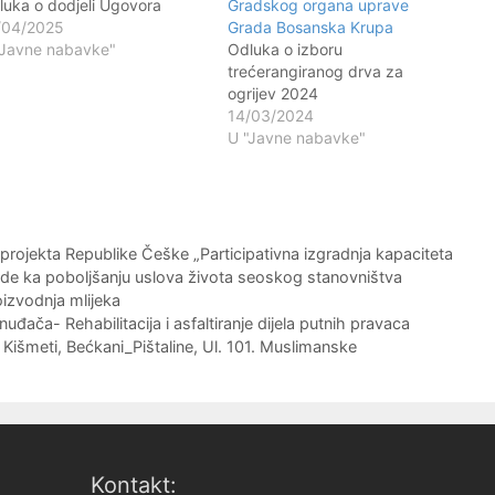
luka o dodjeli Ugovora
Gradskog organa uprave
/04/2025
Grada Bosanska Krupa
"Javne nabavke"
Odluka o izboru
trećerangiranog drva za
ogrijev 2024
14/03/2024
U "Javne nabavke"
projekta Republike Češke „Participativna izgradnja kapaciteta
de ka poboljšanju uslova života seoskog stanovništva
oizvodnja mlijeka
uđača- Rehabilitacija i asfaltiranje dijela putnih pravaca
 Kišmeti, Bećkani_Pištaline, Ul. 101. Muslimanske
Kontakt: