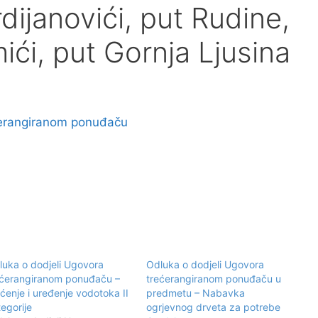
ijanovići, put Rudine,
ići, put Gornja Ljusina
ćerangiranom ponuđaču
luka o dodjeli Ugovora
Odluka o dodjeli Ugovora
ećerangiranom ponuđaču –
trećerangiranom ponuđaču u
ćenje i uređenje vodotoka II
predmetu – Nabavka
egorije
ogrjevnog drveta za potrebe