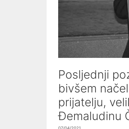
Posljednji po
bivšem načel
prijatelju, ve
Đemaludinu 
07/04/2021