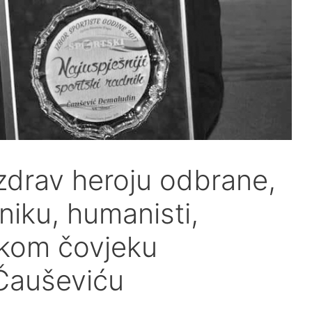
zdrav heroju odbrane,
niku, humanisti,
likom čovjeku
Čauševiću