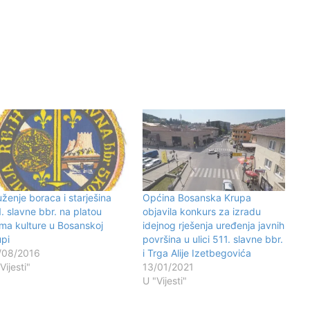
ženje boraca i starješina
Općina Bosanska Krupa
. slavne bbr. na platou
objavila konkurs za izradu
ma kulture u Bosanskoj
idejnog rješenja uređenja javnih
upi
površina u ulici 511. slavne bbr.
/08/2016
i Trga Alije Izetbegovića
Vijesti"
13/01/2021
U "Vijesti"