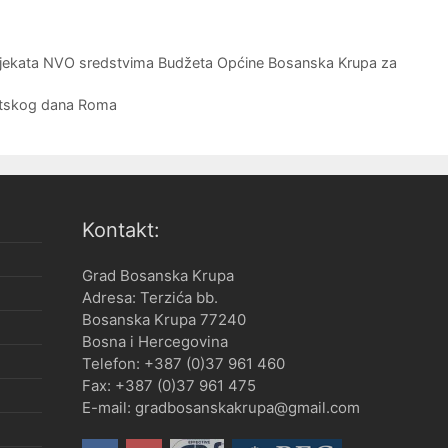
projekata NVO sredstvima Budžeta Općine Bosanska Krupa za
jetskog dana Roma
Kontakt:
Grad Bosanska Krupa
Adresa: Terzića bb.
Bosanska Krupa 77240
Bosna i Hercegovina
Telefon: +387 (0)37 961 460
Fax: +387 (0)37 961 475
E-mail: gradbosanskakrupa@gmail.com