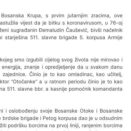
Bosanska Krupa, s prvim jutarnjim zracima, ove
rastužila vijest da je bitku s koronavirusom, u 76-oj
aženi sugrađanin Đemaludin Čaušević, bivši načelnik
i starješina 511. slavne brigade 5. korpusa Armije
kojeg smo izgubili cijelog svog života nije mirovao i
a energija, znanje i opredjeljenje da u svakom danu
 zajednice. Činio je to kao omladinac, kao učitelj,
rektor “Otočanke“ a u ratnom periodu činio je to kao
na 511. slavne bbr. a kasnije pomoćnik komandanta
ni i oslobođenju svoje Bosanske Otoke i Bosanske
ne brdske brigade i Petog korpusa dao je u odsudnim
iti podršku borcima na prvoj liniji, ranjenim borcima