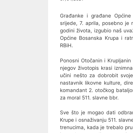
Građanke i građane Općine 
srijede, 7. aprila, posebno je 
godini života, izgubio naš uv
Općine Bosanska Krupa i ratn
RBiH.
Ponosni Otočanin i Krupljanin 
njegov životopis krasi iznimn
učini nešto za dobrobit svoje
nastavnik likovne kulture, di
komandant 2. otočkog bataljo
za moral 511. slavne bbr.
Sve što je mogao dati odbra
Krupe i osnaživanju 511. slav
trenucima, kada je trebalo pruž