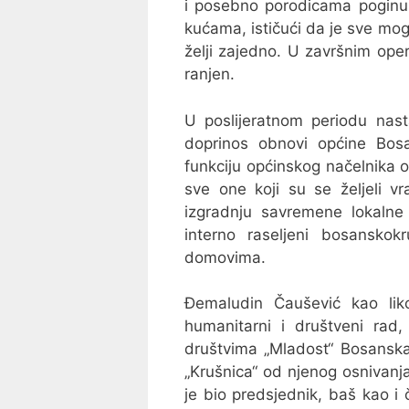
i posebno porodicama poginul
kućama, ističući da je sve mogu
želji zajedno. U završnim ope
ranjen.
U poslijeratnom periodu nasta
doprinos obnovi općine Bosa
funkciju općinskog načelnika 
sve one koji su se željeli vra
izgradnju savremene lokalne
interno raseljeni bosanskok
domovima.
Đemaludin Čaušević kao liko
humanitarni i društveni rad,
društvima „Mladost“ Bosanska
„Krušnica“ od njenog osnivanj
je bio predsjednik, baš kao i 