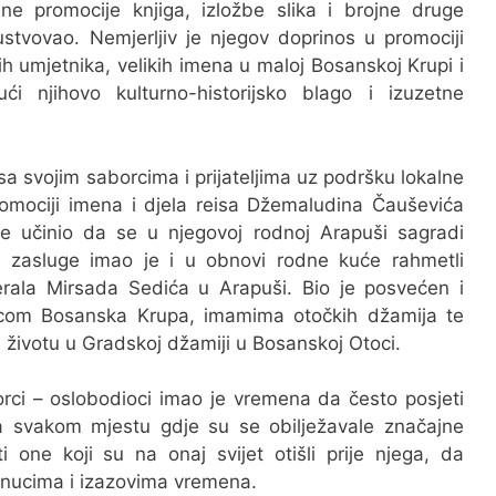
rojne promocije knjiga, izložbe slika i brojne druge
stvovao. Nemjerljiv je njegov doprinos u promociji
h umjetnika, velikih imena u maloj Bosanskoj Krupi i
ući njihovo kulturno-historijsko blago i izuzetne
a svojim saborcima i prijateljima uz podršku lokalne
romociji imena i djela reisa Džemaludina Čauševića
 te učinio da se u njegovoj rodnoj Arapuši sagradi
e zasluge imao je i u obnovi rodne kuće rahmetli
rala Mirsada Sedića u Arapuši. Bio je posvećen i
icom Bosanska Krupa, imamima otočkih džamija te
 životu u Gradskoj džamiji u Bosanskoj Otoci.
borci – oslobodioci imao je vremena da često posjeti
a svakom mjestu gdje su se obilježavale značajne
ti one koji su na onaj svijet otišli prije njega, da
enucima i izazovima vremena.