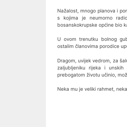
Nažalost, mnogo planova i po
s kojima je neumorno radio
bosanskokrupske općine bio kao
U ovom trenutku bolnog gubi
ostalim članovima porodice upu
Dragom, uvijek vedrom, za ša
zaljubljeniku rijeka i unsk
prebogatom životu učinio, mož
Neka mu je veliki rahmet, nek