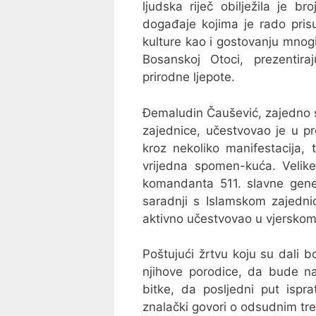
ljudska riječ obilježila je b
događaje kojima je rado prisu
kulture kao i gostovanju mnogi
Bosanskoj Otoci, prezentiraj
prirodne ljepote.
Đemaludin Čaušević, zajedno s
zajednice, učestvovao je u p
kroz nekoliko manifestacija,
vrijedna spomen-kuća. Velik
komandanta 511. slavne gene
saradnji s Islamskom zajedn
aktivno učestvovao u vjerskom
Poštujući žrtvu koju su dali 
njihove porodice, da bude n
bitke, da posljedni put ispra
znalački govori o odsudnim tr