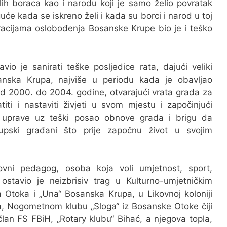
ih boraca kao i narodu koji je samo želio povratak
će kada se iskreno želi i kada su borci i narod u toj
racijama oslobođenja Bosanske Krupe bio je i teško
vio je sanirati teške posljedice rata, dajući veliki
nska Krupa, najviše u periodu kada je obavljao
od 2000. do 2004. godine, otvarajući vrata grada za
titi i nastaviti živjeti u svom mjestu i započinjući
 uprave uz teški posao obnove grada i brigu da
rupski građani što prije započnu život u svojim
vni pedagog, osoba koja voli umjetnost, sport,
 ostavio je neizbrisiv trag u Kulturno-umjetničkim
 Otoka i „Una“ Bosanska Krupa, u Likovnoj koloniji
a, Nogometnom klubu „Sloga“ iz Bosanske Otoke čiji
član FS FBiH, „Rotary klubu“ Bihać, a njegova topla,