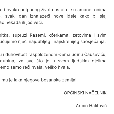
red ovako potpunog života ostalo je u amanet onima
, svaki dan iznalazeći nove ideje kako bi sjaj
 nekada ili još veći.
tka, supruzi Rasemi, kćerkama, zetovima i svim
ćujemo riječi najdubljeg i najiskrenijeg saosjećanja.
lu i duhovitost raspoloženom Đemaludinu Čauševiću,
ih dubina, za sve što je u svom ljudskim djelima
emo samo reći hvala, veliko hvala.
a mu je laka njegova bosanska zemlja!
OPĆINSKI NAČELNIK
Armin Halitović