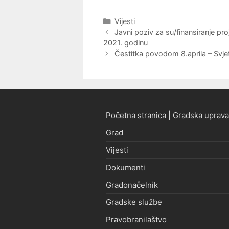
Kategorije
Vijesti
Navigacija
Javni poziv za su/finansiranje 
objava
2021. godinu
Čestitka povodom 8.aprila – Sv
Početna stranica | Gradska uprava
Grad
Vijesti
Dokumenti
Gradonačelnik
Gradske službe
Pravobranilaštvo