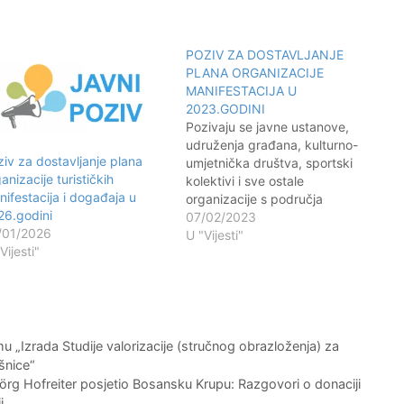
POZIV ZA DOSTAVLJANJE
PLANA ORGANIZACIJE
MANIFESTACIJA U
2023.GODINI
Pozivaju se javne ustanove,
udruženja građana, kulturno-
iv za dostavljanje plana
umjetnička društva, sportski
anizacije turističkih
kolektivi i sve ostale
ifestacija i događaja u
organizacije s područja
26.godini
Bosanske Krupe koje u 2023.
07/02/2023
/01/2026
godini planiraju organizovati
U "Vijesti"
Vijesti"
manifestacije ili događaje, da
bez obzira na njihov karakter
dostave plan organizacije i u
njemu obavezno navedu naziv,
svrhu i cilj događaja, okvirni
datum održavanja i…
u „Izrada Studije valorizacije (stručnog obrazloženja) za
ušnice“
 Jörg Hofreiter posjetio Bosansku Krupu: Razgovori o donaciji
i