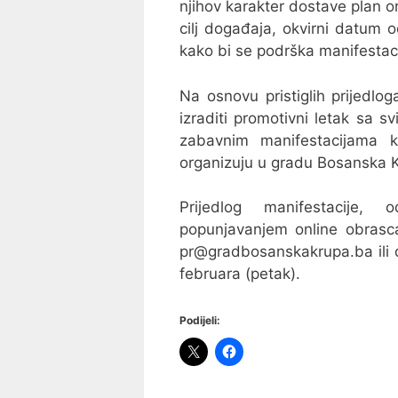
njihov karakter dostave plan o
cilj događaja, okvirni datum 
kako bi se podrška manifestaci
Na osnovu pristiglih prijedl
izraditi promotivni letak sa sv
zabavnim manifestacijama 
organizuju u gradu Bosanska 
Prijedlog manifestacije, 
popunjavanjem online obras
pr@gradbosanskakrupa.ba ili d
februara (petak).
Podijeli: