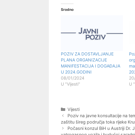
Srodno
POZIV ZA DOSTAVLJANJE
Poz
PLANA ORGANIZACIJE
org
MANIFESTACIJA I DOGAĐAJA
man
U 2024.GODINI
20
08/01/2024
20
U "Vijesti"
U "
Kategorije
Vijesti
Navigacija
Poziv na javne konsultacije na tem
objava
zaštitu šireg područja toka rijeke Kr
Počasni konzul BiH u Austriji Dr.
vatrogasnog vozila i budućoj saradnj