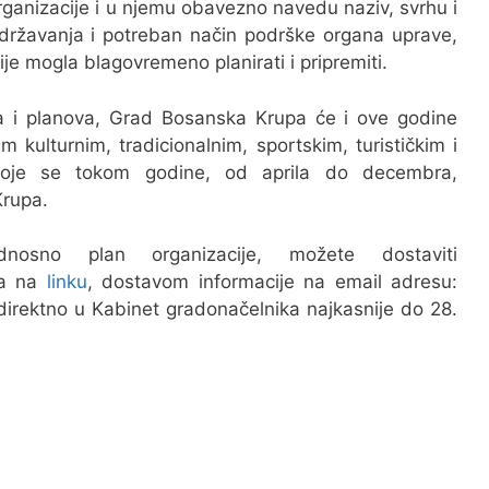
rganizacije i u njemu obavezno navedu naziv, svrhu i
održavanja i potreban način podrške organa uprave,
je mogla blagovremeno planirati i pripremiti.
oga i planova, Grad Bosanska Krupa će i ove godine
im kulturnim, tradicionalnim, sportskim, turističkim i
koje se tokom godine, od aprila do decembra,
Krupa.
odnosno plan organizacije, možete dostaviti
ca na
linku
, dostavom informacije na email adresu:
irektno u Kabinet gradonačelnika najkasnije do 28.