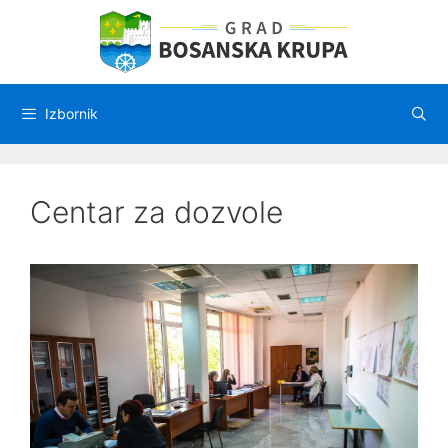
Preskoči
na
sadržaj
Izbornik
Centar za dozvole