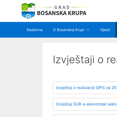
Preskoči
na
sadržaj
Naslovna
O Bosanskoj Krupi
Vijesti
Izvještaji o re
Izvještaj o realizaciji GPIS za 2
Izvještaj SUR-a ekonomski sekt