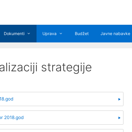
Dokumenti
Uprava
Budžet
Javne nabavke
alizaciji strategije
018.god
or 2018.god