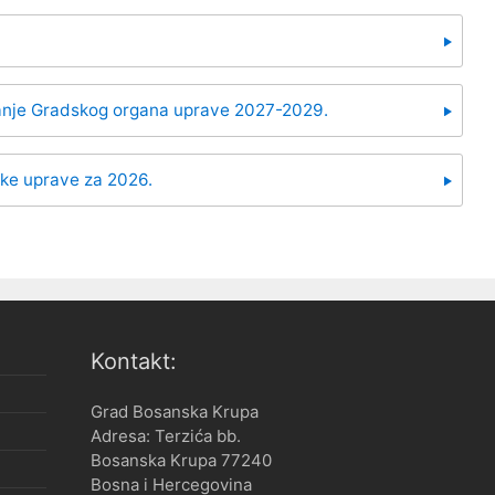
ranje Gradskog organa uprave 2027-2029.
ske uprave za 2026.
Kontakt:
Grad Bosanska Krupa
Adresa: Terzića bb.
Bosanska Krupa 77240
Bosna i Hercegovina