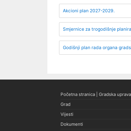
Akcioni plan 2027-2029.
Smjernice za trogodišnje plani
Godišnji plan rada organa grad
Početna stranica | Gradska uprava
Grad
Vijesti
Dokumenti