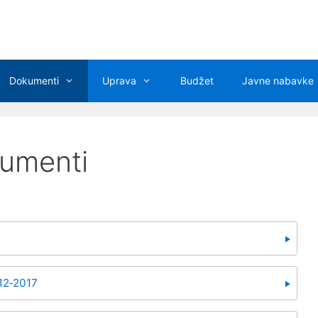
Dokumenti
Uprava
Budžet
Javne nabavke
kumenti
012‐2017