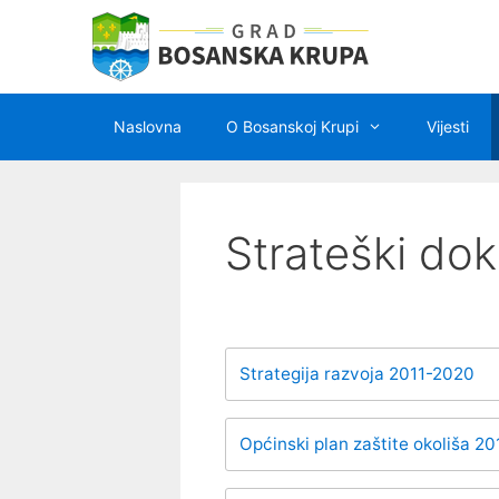
Preskoči
na
sadržaj
Naslovna
O Bosanskoj Krupi
Vijesti
Strateški do
Strategija razvoja 2011-2020
Općinski plan zaštite okoliša 2