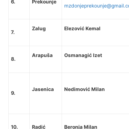
6.
Prekounje
mzdonjeprekounje@gmail.
Zalug
Elezović Kemal
7.
Arapuša
Osmanagić Izet
8.
Jasenica
Nedimović Milan
9.
10.
Radić
Beronja Milan