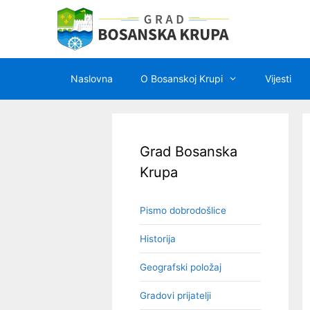
Preskoči
na
sadržaj
Naslovna
O Bosanskoj Krupi
Vijesti
Grad Bosanska
Krupa
Pismo dobrodošlice
Historija
Geografski položaj
Gradovi prijatelji