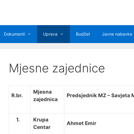
Dokumenti
Uprava
Budžet
Javne nabavke
Mjesne zajednice
Mjesna
R.br.
Predsjednik MZ – Savjeta 
zajednica
1.
Krupa
Ahmet Emir
Centar