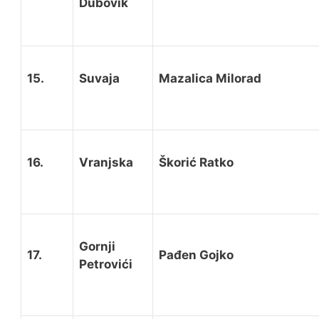
Dubovik
15.
Suvaja
Mazalica Milorad
16.
Vranjska
Škorić Ratko
Gornji
17.
Pađen Gojko
Petrovići