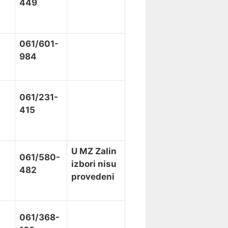
449
061/601-
984
061/231-
415
U MZ Zalin
061/580-
izbori nisu
482
provedeni
061/368-