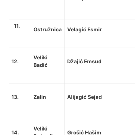
11.
Ostružnica
Velagić Esmir
Veliki
12.
Džajić Emsud
Badić
13.
Zalin
Alijagić Sejad
Veliki
14.
Grošić Hašim