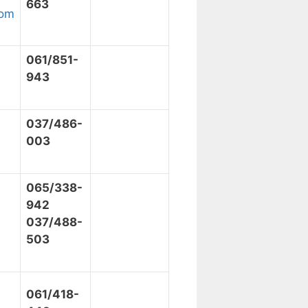
663
com
061/851-
943
037/486-
003
065/338-
942
037/488-
503
061/418-