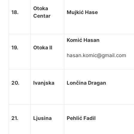
Otoka
18.
Mujkić Hase
Centar
Komić Hasan
19.
Otoka II
hasan.komic@gmail.com
20.
Ivanjska
Lončina Dragan
21.
Ljusina
Pehlić Fadil