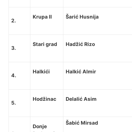
Krupa II
Šarić Husnija
2.
Stari grad
Hadžić Rizo
3.
Halkići
Halkić Almir
4.
Hodžinac
Delalić Asim
5.
Šabić Mirsad
Donje