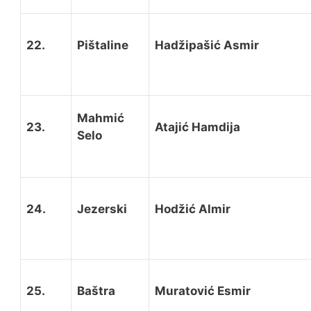
22.
Pištaline
Hadžipašić Asmir
Mahmić
23.
Atajić Hamdija
Selo
24.
Jezerski
Hodžić Almir
25.
Baštra
Muratović Esmir