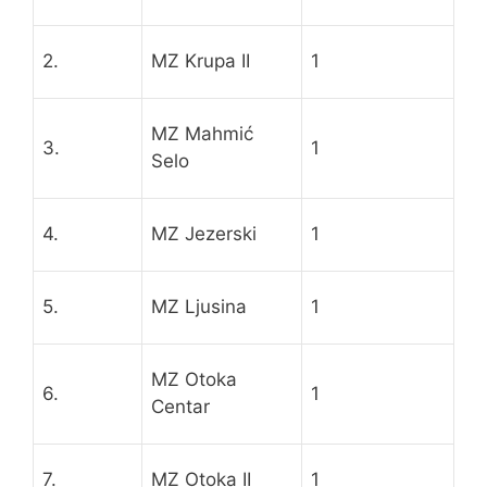
2.
MZ Krupa II
1
MZ Mahmić
3.
1
Selo
4.
MZ Jezerski
1
5.
MZ Ljusina
1
MZ Otoka
6.
1
Centar
7.
MZ Otoka II
1