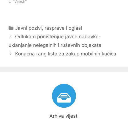
krizne štabove i
U "Vijesti"
imenovao povjerenike
kojima građani mogu
prijaviti osobe koje ne
poštuju kućnu izolaciju,
Kategorije
Javni pozivi, rasprave i oglasi
te zatražiti neophodnu
Navigacija
pomoć u nabavci
Odluka o poništenjue javne nabavke-
neophodnih životnih
objava
uklanjanje nelegalnih i ruševnih objekata
namirnica. Pomoć u
nabavci namirnica
Konačna rang lista za zakup mobilnih kućica
odnosi se na građane
kojima je…
Arhiva vijesti