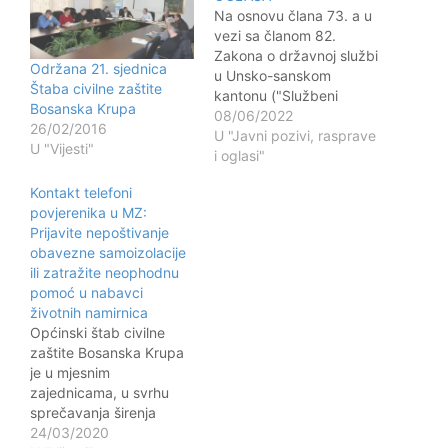
Na osnovu člana 73. a u
vezi sa članom 82.
Zakona o državnoj službi
Održana 21. sjednica
u Unsko-sanskom
Štaba civilne zaštite
kantonu ("Službeni
Bosanska Krupa
glasnik Unsko-sanskog
08/06/2022
26/02/2016
kantona", broj 14/17 i
U "Javni pozivi, rasprave
U "Vijesti"
15/20), Jedinstvenog
i oglasi"
gradskog organa uprave
Kontakt telefoni
Grada Bosanska Krupa,
povjerenika u MZ:
sa sjedištem u Bosanskoj
Prijavite nepoštivanje
Krupi, Terzića b.b,
obavezne samoizolacije
Gradonačelnik grada
ili zatražite neophodnu
Bosanska Krupa, o b j a
pomoć u nabavci
v lj u…
životnih namirnica
Općinski štab civilne
zaštite Bosanska Krupa
je u mjesnim
zajednicama, u svrhu
sprečavanja širenja
koronavirusa, formirao
24/03/2020