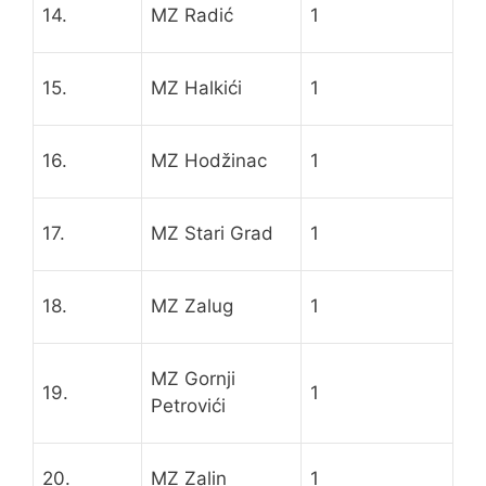
14.
MZ Radić
1
15.
MZ Halkići
1
16.
MZ Hodžinac
1
17.
MZ Stari Grad
1
18.
MZ Zalug
1
MZ Gornji
19.
1
Petrovići
20.
MZ Zalin
1