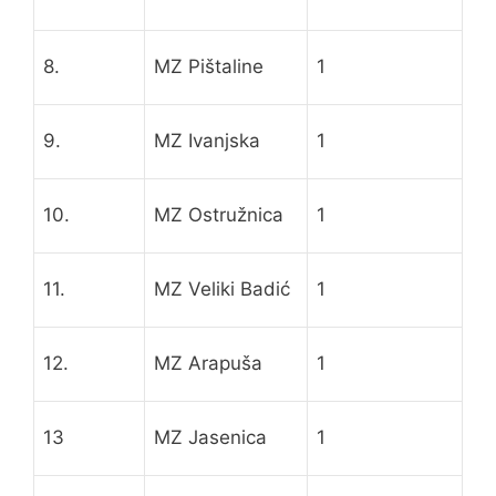
8.
MZ Pištaline
1
9.
MZ Ivanjska
1
10.
MZ Ostružnica
1
11.
MZ Veliki Badić
1
12.
MZ Arapuša
1
13
MZ Jasenica
1