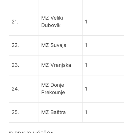
MZ Veliki
21.
1
Dubovik
22.
MZ Suvaja
1
23.
MZ Vranjska
1
MZ Donje
24.
1
Prekounje
25.
MZ Baštra
1