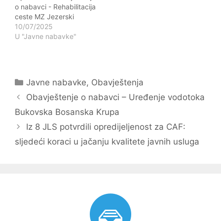
o nabavci - Rehabilitacija
ceste MZ Jezerski
10/07/2025
U "Javne nabavke"
Kategorije
Javne nabavke
,
Obavještenja
Navigacija
Obavještenje o nabavci – Uređenje vodotoka
objava
Bukovska Bosanska Krupa
Iz 8 JLS potvrdili opredijeljenost za CAF:
sljedeći koraci u jačanju kvalitete javnih usluga