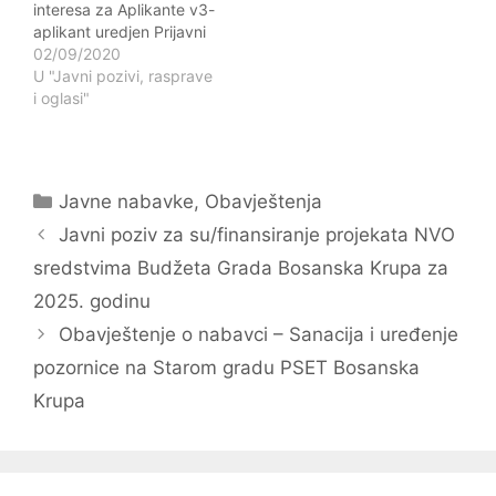
interesa za Aplikante v3-
aplikant uredjen Prijavni
obrazac, 2020
02/09/2020
U "Javni pozivi, rasprave
i oglasi"
Kategorije
Javne nabavke
,
Obavještenja
Navigacija
Javni poziv za su/finansiranje projekata NVO
objava
sredstvima Budžeta Grada Bosanska Krupa za
2025. godinu
Obavještenje o nabavci – Sanacija i uređenje
pozornice na Starom gradu PSET Bosanska
Krupa