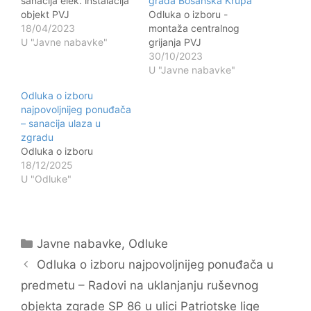
sanacija elek. instalacija
grada Bosanska Krupa
objekt PVJ
Odluka o izboru -
18/04/2023
montaža centralnog
U "Javne nabavke"
grijanja PVJ
30/10/2023
U "Javne nabavke"
Odluka o izboru
najpovoljnijeg ponuđača
– sanacija ulaza u
zgradu
Odluka o izboru
18/12/2025
U "Odluke"
Kategorije
Javne nabavke
,
Odluke
Navigacija
Odluka o izboru najpovoljnijeg ponuđača u
objava
predmetu – Radovi na uklanjanju ruševnog
objekta zgrade SP 86 u ulici Patriotske lige