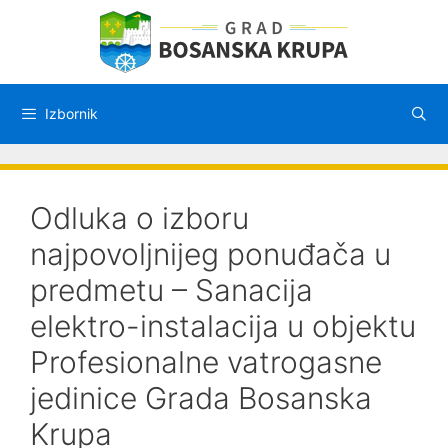
Preskoči
na
sadržaj
Izbornik
Odluka o izboru
najpovoljnijeg ponuđača u
predmetu – Sanacija
elektro-instalacija u objektu
Profesionalne vatrogasne
jedinice Grada Bosanska
Krupa