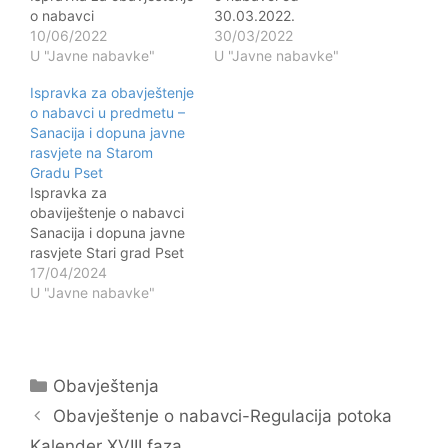
o nabavci
30.03.2022.
10/06/2022
30/03/2022
U "Javne nabavke"
U "Javne nabavke"
Ispravka za obavještenje
o nabavci u predmetu –
Sanacija i dopuna javne
rasvjete na Starom
Gradu Pset
Ispravka za
obaviještenje o nabavci
Sanacija i dopuna javne
rasvjete Stari grad Pset
17/04/2024
U "Javne nabavke"
Kategorije
Obavještenja
Navigacija
Obavještenje o nabavci-Regulacija potoka
objava
Kalender XVIII faza