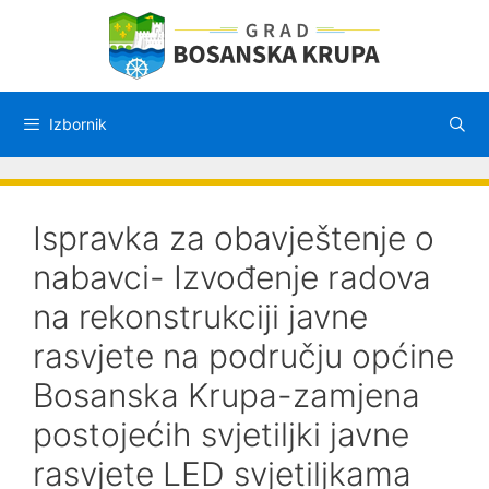
Preskoči
na
sadržaj
Izbornik
Ispravka za obavještenje o
nabavci- Izvođenje radova
na rekonstrukciji javne
rasvjete na području općine
Bosanska Krupa-zamjena
postojećih svjetiljki javne
rasvjete LED svjetiljkama