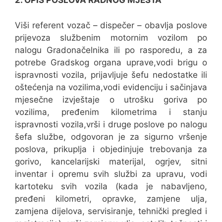
2. OPIS POSLOVA RADNOG MJESTA
Viši referent vozač – dispečer – obavlja poslove
prijevoza službenim motornim vozilom po
nalogu Gradonačelnika ili po rasporedu, a za
potrebe Gradskog organa uprave,vodi brigu o
ispravnosti vozila, prijavljuje šefu nedostatke ili
oštećenja na vozilima,vodi evidenciju i sačinjava
mjesečne izvještaje o utrošku goriva po
vozilima, pređenim kilometrima i stanju
ispravnosti vozila,vrši i druge poslove po nalogu
šefa službe, odgovoran je za sigurno vršenje
poslova, prikuplja i objedinjuje trebovanja za
gorivo, kancelarijski materijal, ogrjev, sitni
inventar i opremu svih službi za upravu, vodi
kartoteku svih vozila (kada je nabavljeno,
pređeni kilometri, opravke, zamjene ulja,
zamjena dijelova, servisiranje, tehnički pregled i