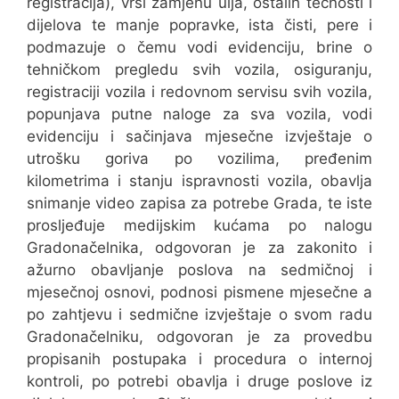
registracija), vrši zamjenu ulja, ostalih tečnosti i
dijelova te manje popravke, ista čisti, pere i
podmazuje o čemu vodi evidenciju, brine o
tehničkom pregledu svih vozila, osiguranju,
registraciji vozila i redovnom servisu svih vozila,
popunjava putne naloge za sva vozila, vodi
evidenciju i sačinjava mjesečne izvještaje o
utrošku goriva po vozilima, pređenim
kilometrima i stanju ispravnosti vozila, obavlja
snimanje video zapisa za potrebe Grada, te iste
prosljeđuje medijskim kućama po nalogu
Gradonačelnika, odgovoran je za zakonito i
ažurno obavljanje poslova na sedmičnoj i
mjesečnoj osnovi, podnosi pismene mjesečne a
po zahtjevu i sedmične izvještaje o svom radu
Gradonačelniku, odgovoran je za provedbu
propisanih postupaka i procedura o internoj
kontroli, po potrebi obavlja i druge poslove iz