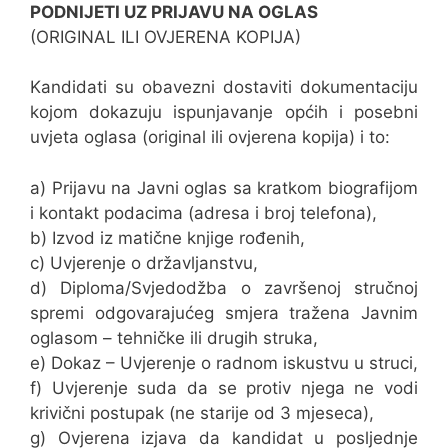
PODNIJETI UZ PRIJAVU NA OGLAS
(ORIGINAL ILI OVJERENA KOPIJA)
Kandidati su obavezni dostaviti dokumentaciju
kojom dokazuju ispunjavanje općih i posebni
uvjeta oglasa (original ili ovjerena kopija) i to:
a) Prijavu na Javni oglas sa kratkom biografijom
i kontakt podacima (adresa i broj telefona),
b) Izvod iz matične knjige rođenih,
c) Uvjerenje o državljanstvu,
d) Diploma/Svjedodžba o završenoj stručnoj
spremi odgovarajućeg smjera tražena Javnim
oglasom – tehničke ili drugih struka,
e) Dokaz – Uvjerenje o radnom iskustvu u struci,
f) Uvjerenje suda da se protiv njega ne vodi
krivični postupak (ne starije od 3 mjeseca),
g) Ovjerena izjava da kandidat u posljednje