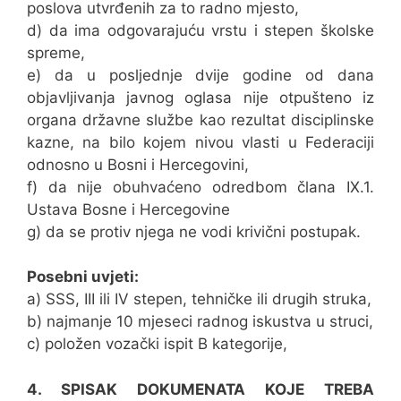
poslova utvrđenih za to radno mjesto,
d) da ima odgovarajuću vrstu i stepen školske
spreme,
e) da u posljednje dvije godine od dana
objavljivanja javnog oglasa nije otpušteno iz
organa državne službe kao rezultat disciplinske
kazne, na bilo kojem nivou vlasti u Federaciji
odnosno u Bosni i Hercegovini,
f) da nije obuhvaćeno odredbom člana IX.1.
Ustava Bosne i Hercegovine
g) da se protiv njega ne vodi krivični postupak.
Posebni uvjeti:
a) SSS, III ili IV stepen, tehničke ili drugih struka,
b) najmanje 10 mjeseci radnog iskustva u struci,
c) položen vozački ispit B kategorije,
4. SPISAK DOKUMENATA KOJE TREBA