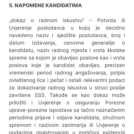
5. NAPOMENE KANDIDATIMA
„dokaz o radnom iskustvu“ – Potvrda ili
Uvjerenje poslodavca u kojoj je decidno
navedeno naziv i sjedište poslodavca, broj i
datum izdavanja, osnovne generalije o
kandidatu, naziv radnog mjesta i vrsta školske
spreme sa kojom je obavljao poslove kao i vrsta
poslova koje je kandidat obavljao, precizan
vremenski period radnog angažovanja, potpis
ovlaštenog lica i pečat i ostali relevantni podaci
za dokazivanje radnog iskustva u struci poslije
završene SSS. Takođe se kao dokaz može
priložiti i Uvjerenje o osiguranju Porezne
uprave-porezne ispostave sa tačno naznačenim
periodima prijave i odjave kandidata, stručnom
spremom i nazivom zanimanja ili Uvjerenje o
podacima registrovanim u matičnoj evidenciji