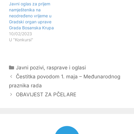
Javni oglas za prijem
namještenika na
neodređeno vrijeme u
Gradski organ uprave
Grada Bosanska Krupa
10/02/2023
U "Konkursi"
Kategorije
Javni pozivi, rasprave i oglasi
Navigacija
Čestitka povodom 1. maja – Međunarodnog
objava
praznika rada
OBAVIJEST ZA PČELARE