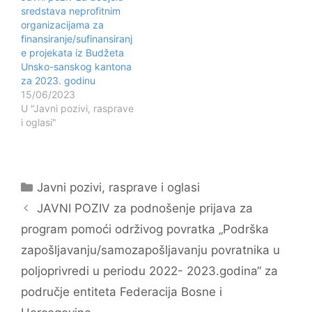
sredstava neprofitnim
organizacijama za
finansiranje/sufinansiranj
e projekata iz Budžeta
Unsko-sanskog kantona
za 2023. godinu
15/06/2023
U "Javni pozivi, rasprave
i oglasi"
Kategorije
Javni pozivi, rasprave i oglasi
Navigacija
JAVNI POZIV za podnošenje prijava za
objava
program pomoći održivog povratka „Podrška
zapošljavanju/samozapošljavanju povratnika u
poljoprivredi u periodu 2022- 2023.godina“ za
područje entiteta Federacija Bosne i