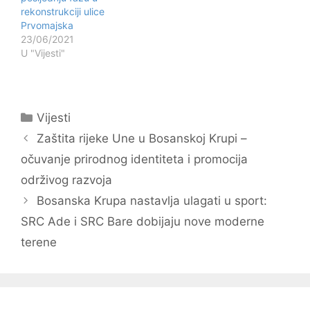
Bosanska Krupa Armin…
rekonstrukciji ulice
Prvomajska
23/06/2021
U "Vijesti"
Kategorije
Vijesti
Navigacija
Zaštita rijeke Une u Bosanskoj Krupi –
objava
očuvanje prirodnog identiteta i promocija
održivog razvoja
Bosanska Krupa nastavlja ulagati u sport:
SRC Ade i SRC Bare dobijaju nove moderne
terene