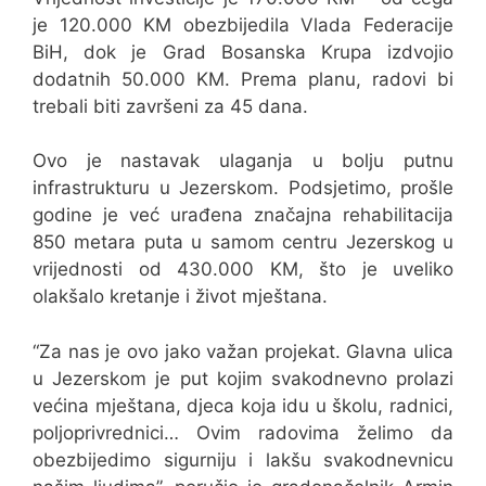
je 120.000 KM obezbijedila Vlada Federacije
BiH, dok je Grad Bosanska Krupa izdvojio
dodatnih 50.000 KM. Prema planu, radovi bi
trebali biti završeni za 45 dana.
Ovo je nastavak ulaganja u bolju putnu
infrastrukturu u Jezerskom. Podsjetimo, prošle
godine je već urađena značajna rehabilitacija
850 metara puta u samom centru Jezerskog u
vrijednosti od 430.000 KM, što je uveliko
olakšalo kretanje i život mještana.
“Za nas je ovo jako važan projekat. Glavna ulica
u Jezerskom je put kojim svakodnevno prolazi
većina mještana, djeca koja idu u školu, radnici,
poljoprivrednici… Ovim radovima želimo da
obezbijedimo sigurniju i lakšu svakodnevnicu