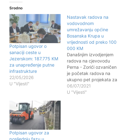
Srodno
Nastavak radova na
vodovodnom
umrežavanju općine
Bosanska Krupa u
vrijednosti od preko 100
Potpisan ugovor o
000 KM
sanaciji ceste u
Današnjim izvodjenjem
Jezerskom: 187.775 KM
radova na cjevovodu
za unapređenje putne
Perna - Zorići ozvaničen
infrastrukture
je početak radova na
22/05/2026
ukupno pet projekata za
U "Vijesti"
koje je prije desetak
06/07/2021
dana potpisan ugovor u
U "Vijesti"
ukupnoj vrijednosti od
107 205,64 KM.
Sredstva su ovo koje je
Općina osigurala u
budžetu za 2021.godinu.
Ugovor su potpisali
Potpisan ugovor za
načelnik općine
posljednju fazu u