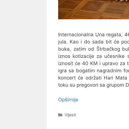
Internacionalna Una regata, 4
jula. Kao i do sada bit će po
buka, zatim od Štrbačkog bu
iznos kotizacije za učesnike 
iznosit će 40 KM i upravo za 
igra sa bogatim nagradnim fo
koncert će održati Hari Mata
toku su pregovori sa grupom D
Opširnije
Kategorije
Vijesti