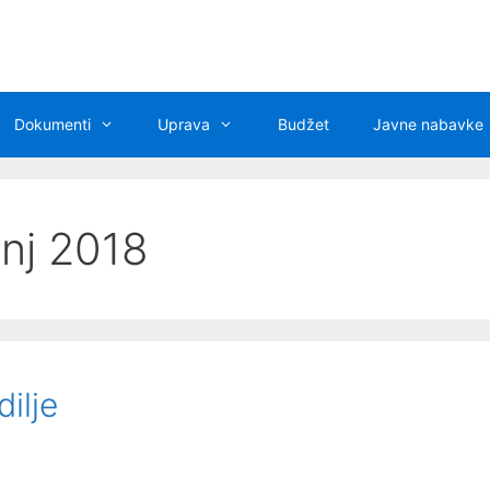
Dokumenti
Uprava
Budžet
Javne nabavke
anj 2018
ilje