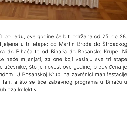
6. po redu, ove godine će biti održana od 25. do 28.
dijeljena u tri etape: od Martin Broda do Štrbačkog
ka do Bihaća te od Bihaća do Bosanske Krupe. Ni
se neće mijenjati, za one koji veslaju sve tri etape
te učesnike, što je novost ove godine, predviđena je
ndom. U Bosanskoj Krupi na završnici manifestacije
 Hari, a što se tiče zabavnog programa u Bihaću u
ubioza kolektiv.