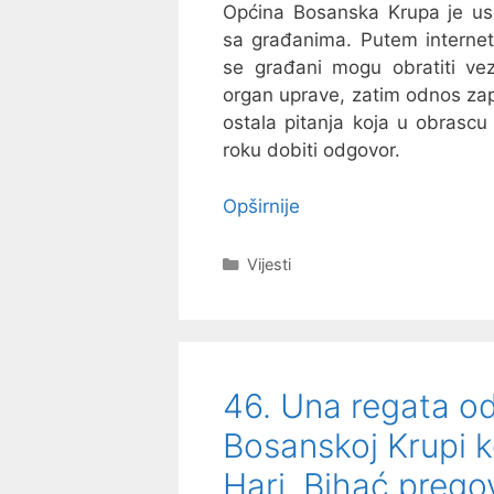
Općina Bosanska Krupa je usp
sa građanima. Putem interne
se građani mogu obratiti ve
organ uprave, zatim odnos zap
ostala pitanja koja u obrascu
roku dobiti odgovor.
Opširnije
Kategorije
Vijesti
46. Una regata od 
Bosanskoj Krupi k
Hari, Bihać prego