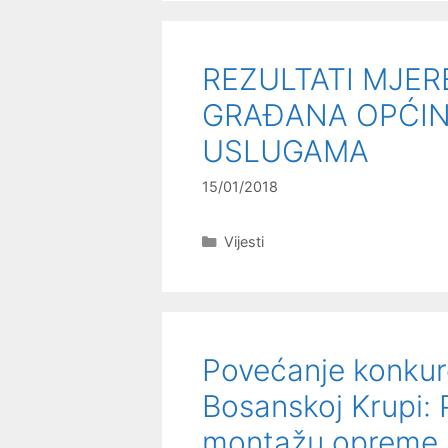
REZULTATI MJE
GRAĐANA OPĆIN
USLUGAMA
15/01/2018
Kategorije
Vijesti
Povećanje konkur
Bosanskoj Krupi: 
montažu opreme 