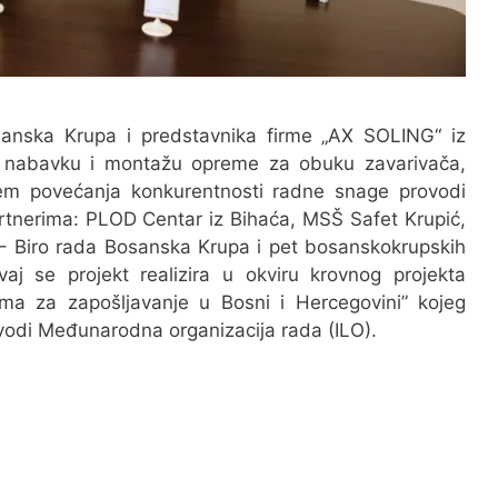
anska Krupa i predstavnika firme „AX SOLING“ iz
 nabavku i montažu opreme za obuku zavarivača,
jem povećanja konkurentnosti radne snage provodi
tnerima: PLOD Centar iz Bihaća, MSŠ Safet Krupić,
– Biro rada Bosanska Krupa i pet bosanskokrupskih
vaj se projekt realizira u okviru krovnog projekta
ima za zapošljavanje u Bosni i Hercegovini” kojeg
ovodi Međunarodna organizacija rada (ILO).