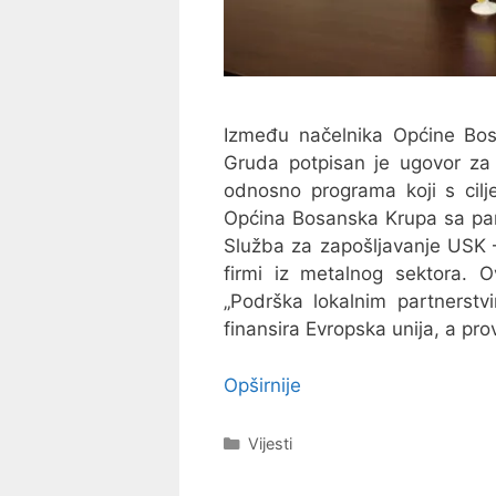
Između načelnika Općine Bos
Gruda potpisan je ugovor za
odnosno programa koji s cil
Općina Bosanska Krupa sa par
Služba za zapošljavanje USK 
firmi iz metalnog sektora. O
„Podrška lokalnim partnerstv
finansira Evropska unija, a pr
Opširnije
Kategorije
Vijesti