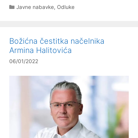
Kategorije
Javne nabavke
,
Odluke
Božićna čestitka načelnika
Armina Halitovića
06/01/2022