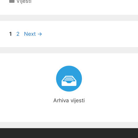
Vijesti
Navigacija
Page
Page
1
2
Next
→
objava
Arhiva vijesti