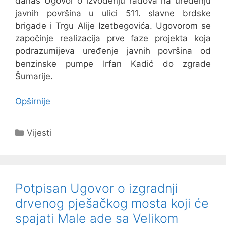
danas Ugovor o izvođenju radova na uređenju
javnih površina u ulici 511. slavne brdske
brigade i Trgu Alije Izetbegovića. Ugovorom se
započinje realizacija prve faze projekta koja
podrazumijeva uređenje javnih površina od
benzinske pumpe Irfan Kadić do zgrade
Šumarije.
Opširnije
Kategorije
Vijesti
Potpisan Ugovor o izgradnji
drvenog pješačkog mosta koji će
spajati Male ade sa Velikom