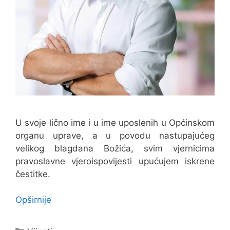
U svoje lično ime i u ime uposlenih u Općinskom
organu uprave, a u povodu nastupajućeg
velikog blagdana Božića, svim vjernicima
pravoslavne vjeroispovijesti upućujem iskrene
čestitke.
Opširnije
Kategorije