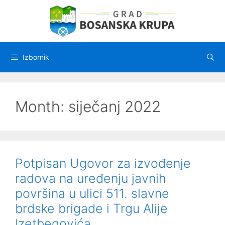
Preskoči
na
sadržaj
Izbornik
Month:
siječanj 2022
Potpisan Ugovor za izvođenje
radova na uređenju javnih
površina u ulici 511. slavne
brdske brigade i Trgu Alije
Izetbegovića