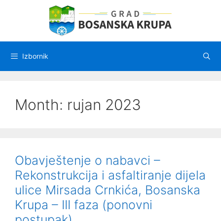
Preskoči
na
sadržaj
Izbornik
Month:
rujan 2023
Obavještenje o nabavci –
Rekonstrukcija i asfaltiranje dijela
ulice Mirsada Crnkića, Bosanska
Krupa – III faza (ponovni
postupak)