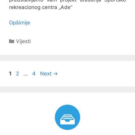
rekreacionog centra „Ade“
Opširnije
Kategorije
Vijesti
Navigacija
Page
Page
Page
1
2
…
4
Next
→
objava