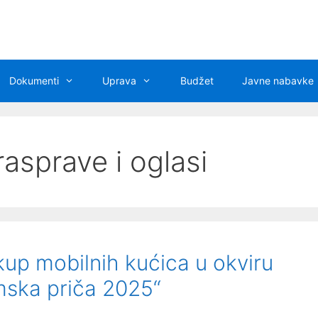
Dokumenti
Uprava
Budžet
Javne nabavke
rasprave i oglasi
kup mobilnih kućica u okviru
mska priča 2025“