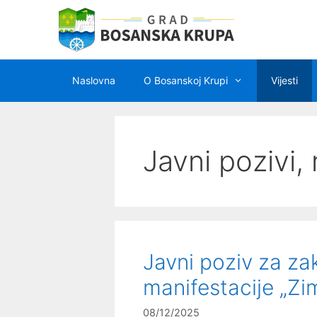
Preskoči
na
sadržaj
Naslovna
O Bosanskoj Krupi
Vijesti
Javni pozivi, 
Javni poziv za za
manifestacije „Zi
08/12/2025