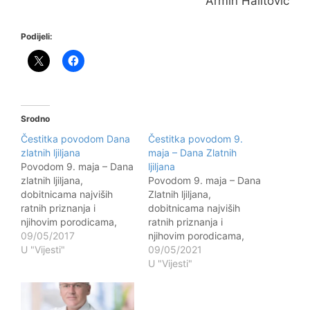
Armin Halitović
Podijeli:
Srodno
Čestitka povodom Dana
Čestitka povodom 9.
zlatnih ljiljana
maja – Dana Zlatnih
Povodom 9. maja – Dana
ljiljana
zlatnih ljiljana,
Povodom 9. maja – Dana
dobitnicama najviših
Zlatnih ljiljana,
ratnih priznanja i
dobitnicama najviših
njihovim porodicama,
ratnih priznanja i
kao i svim građanima
09/05/2017
njihovim porodicama,
koji cijene doprinos
U "Vijesti"
kao i svim građanima
09/05/2021
odlikovanih boraca,
koji cijene doprinos
U "Vijesti"
upućujem najiskrenije
odlikovanih boraca,
čestitke. Osim čestitke,
upućujem najiskrenije
zlatnim ljiljanima ovom
čestitke. Osim čestitke,