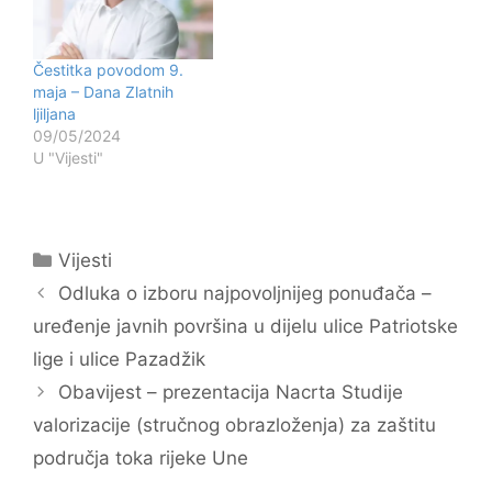
prilikom izražavam
Zlatnim ljiljanima ovom
neizmjernu zahvalnost
prilikom izražavam
za odbranu Bosanske
neizmjernu zahvalnost
Čestitka povodom 9.
Krupe i Bosne i
za odbranu Bosanske
maja – Dana Zlatnih
Hercegovine, a
Krupe i Bosne i
ljiljana
porodicama poginulih
Hercegovine, a
09/05/2024
dobitnika divljenje i
porodicama poginulih
U "Vijesti"
poštovanje.
dobitnika divljenje i
poštovanje.…
Kategorije
Vijesti
Navigacija
Odluka o izboru najpovoljnijeg ponuđača –
objava
uređenje javnih površina u dijelu ulice Patriotske
lige i ulice Pazadžik
Obavijest – prezentacija Nacrta Studije
valorizacije (stručnog obrazloženja) za zaštitu
područja toka rijeke Une