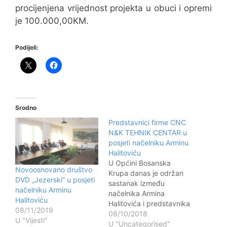
procijenjena vrijednost projekta u obuci i opremi
je 100.000,00KM.
Podijeli:
Srodno
Predstavnici firme CNC
N&K TEHNIK CENTAR u
posjeti načelniku Arminu
Halitoviću
U Općini Bosanska
Novoosnovano društvo
Krupa danas je održan
DVD „Jezerski“ u posjeti
sastanak između
načelniku Arminu
načelnika Armina
Halitoviću
Halitovića i predstavnika
08/11/2019
firme CNC N&K TEHNIK
08/10/2018
U "Vijesti"
CENTAR Nermina Kedića
U "Uncategorised"