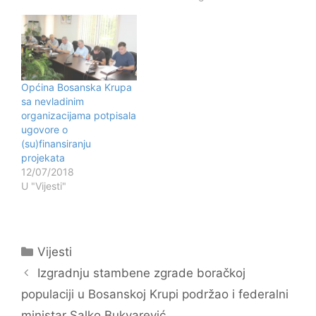
i Elvisa Nuhanovića.
Razgovaralo se o radu
ove firme, planovima
koje ima u skorijoj
budućnosti, te ulozi
Općine Bosanska Krupa
Općina Bosanska Krupa
u njihovom planiranju.
sa nevladinim
Općinski načelnik je na
organizacijama potpisala
samom početku…
ugovore o
(su)finansiranju
projekata
12/07/2018
U "Vijesti"
Kategorije
Vijesti
Navigacija
Izgradnju stambene zgrade boračkoj
objava
populaciji u Bosanskoj Krupi podržao i federalni
ministar Salko Bukvarević