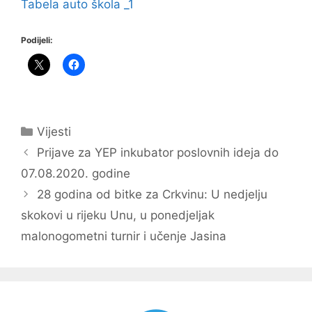
Tabela auto škola _1
Podijeli:
Kategorije
Vijesti
Navigacija
Prijave za YEP inkubator poslovnih ideja do
objava
07.08.2020. godine
28 godina od bitke za Crkvinu: U nedjelju
skokovi u rijeku Unu, u ponedjeljak
malonogometni turnir i učenje Jasina