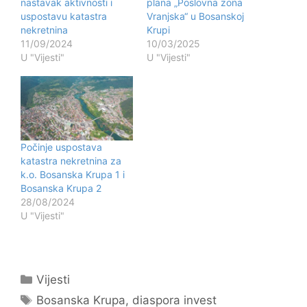
nastavak aktivnosti i
plana „Poslovna zona
uspostavu katastra
Vranjska“ u Bosanskoj
nekretnina
Krupi
11/09/2024
10/03/2025
U "Vijesti"
U "Vijesti"
Počinje uspostava
katastra nekretnina za
k.o. Bosanska Krupa 1 i
Bosanska Krupa 2
28/08/2024
U "Vijesti"
Kategorije
Vijesti
Oznake
Bosanska Krupa
,
diaspora invest