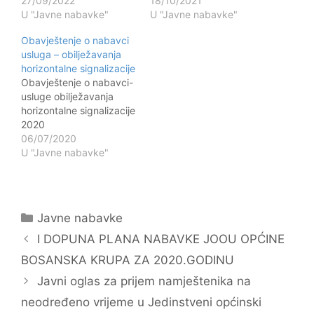
27/09/2022
18/10/2021
U "Javne nabavke"
U "Javne nabavke"
Obavještenje o nabavci
usluga – obilježavanja
horizontalne signalizacije
Obavještenje o nabavci-
usluge obilježavanja
horizontalne signalizacije
2020
06/07/2020
U "Javne nabavke"
Kategorije
Javne nabavke
Navigacija
I DOPUNA PLANA NABAVKE JOOU OPĆINE
objava
BOSANSKA KRUPA ZA 2020.GODINU
Javni oglas za prijem namještenika na
neodređeno vrijeme u Jedinstveni općinski