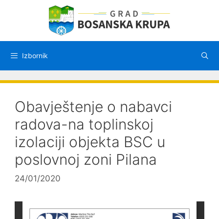
Preskoči
na
sadržaj
Izbornik
Obavještenje o nabavci
radova-na toplinskoj
izolaciji objekta BSC u
poslovnoj zoni Pilana
24/01/2020