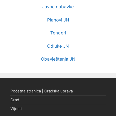
Javne nabavke
Planovi JN
Tenderi
Odluke JN
Obavještenja JN
Početna stranica | Gradska uprava
Grad
Vijesti