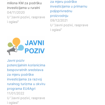
za mjeru podrške
miliona KM za podršku
investicijama u primarnu
investicijama u ruralni
poljoprivrednu
turizam u Bosni i
04/11/2020
proizvodnju
Hercegovini s ciljem
U "Javni pozivi, rasprave
09/12/2021
razvoja ekonomskih
i oglasi"
U "Javni pozivi, rasprave
aktivnosti u ruralnim
i oglasi"
područjima, stvaranja
novih i očuvanja
postojećih radnih mjesta,
te očuvanja prirodne i
kulturne baštine,
odgovarajući ujedno i na
potrebe za oporavkom…
Javni poziv
potencijalnim korisnicima
bespovratnih sredstava
za mjeru podrške
investicijama za razvoj
ruralnog turizma u okviru
programa EU4Agri
11/01/2022
U "Javni pozivi, rasprave
i oglasi"