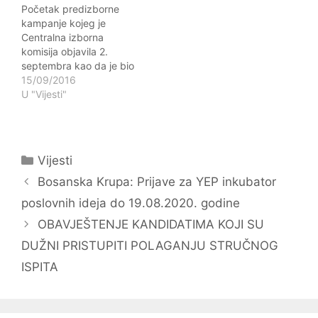
Početak predizborne
koja će se koristiti kao
je predviđena
kampanje kojeg je
refundacija za isplaćene
rekonstrukcija
Centralna izborna
plaće za period…
saobraćajnica u dužini
komisija objavila 2.
260 metara i…
septembra kao da je bio
znak da otpočnu žestoki
15/09/2016
i koordinirani napadi na
U "Vijesti"
Jedinstveni općinski
organ uprave, njegove
službe i komisije o
navodnom neradu i
Kategorije
Vijesti
pogodovanju raznim
Navigacija
lobijima, pogotovo kada
Bosanska Krupa: Prijave za YEP inkubator
je riječ o javnim
objava
poslovnih ideja do 19.08.2020. godine
nabavkama koje
raspisuje Općina
OBAVJEŠTENJE KANDIDATIMA KOJI SU
Bosanska Krupa.…
DUŽNI PRISTUPITI POLAGANJU STRUČNOG
ISPITA