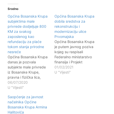
Srodno
Općina Bosanska Krupa
Općina Bosanska Krupa
subjektima male
dobila sredstva za
privrede dodjeljuje 800
rekonstrukciju i
KM za svakog
modernizaciju ulice
zaposlenog kao
Prvomajska
refundaciju za plaće
Općina Bosanska Krupa
tokom stanja prirodne
je putem javnog poziva
nesreće
kojeg su raspisali
Općina Bosanska Krupa
Federalno ministarstvo
danas je pozvala
finansija i Projekt
subjekte male privrede
integriranog lokalnog
01/02/2021
iz Bosanske Krupe,
razvoja, u saradnji sa
U "Vijesti"
pravna i fizička lica,
Federalnim zavodom za
kojima je naredbama
06/07/2020
programiranje razvoja i
štabova civilne zaštite
U "Vijesti"
Savezom općina i
zabranjen rad, a nisu
gradova FBiH dobila
Saopćenje za javnost
ostvarili pomoć sa višeg
sredstva za
načelnika Općine
nivoa vlasti, da se
rekonstrukciju i
Bosanska Krupa Armina
prijave za dodjelu
modernizaciju ulice
Halitovića
nepovratnih sredstava
Prvomajska. Projektom