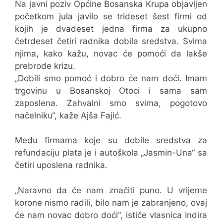
Na javni poziv Općine Bosanska Krupa objavljen
početkom jula javilo se trideset šest firmi od
kojih je dvadeset jedna firma za ukupno
četrdeset četiri radnika dobila sredstva. Svima
njima, kako kažu, novac će pomoći da lakše
prebrode krizu.
„Dobili smo pomoć i dobro će nam doći. Imam
trgovinu u Bosanskoj Otoci i sama sam
zaposlena. Zahvalni smo svima, pogotovo
načelniku“, kaže Ajša Fajić.
Među firmama koje su dobile sredstva za
refundaciju plata je i autoškola „Jasmin-Una“ sa
četiri uposlena radnika.
„Naravno da će nam značiti puno. U vrijeme
korone nismo radili, bilo nam je zabranjeno, ovaj
će nam novac dobro doći“, ističe vlasnica Indira