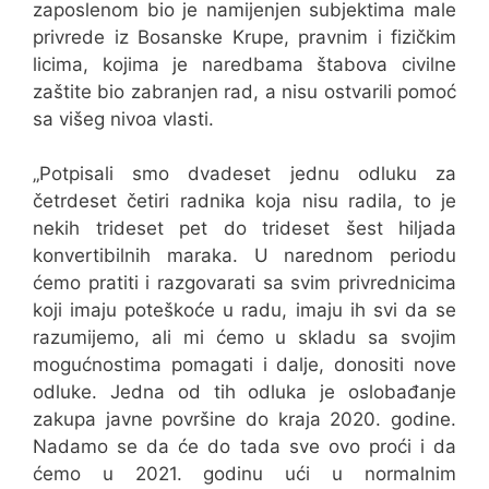
zaposlenom bio je namijenjen subjektima male
privrede iz Bosanske Krupe, pravnim i fizičkim
licima, kojima je naredbama štabova civilne
zaštite bio zabranjen rad, a nisu ostvarili pomoć
sa višeg nivoa vlasti.
„Potpisali smo dvadeset jednu odluku za
četrdeset četiri radnika koja nisu radila, to je
nekih trideset pet do trideset šest hiljada
konvertibilnih maraka. U narednom periodu
ćemo pratiti i razgovarati sa svim privrednicima
koji imaju poteškoće u radu, imaju ih svi da se
razumijemo, ali mi ćemo u skladu sa svojim
mogućnostima pomagati i dalje, donositi nove
odluke. Jedna od tih odluka je oslobađanje
zakupa javne površine do kraja 2020. godine.
Nadamo se da će do tada sve ovo proći i da
ćemo u 2021. godinu ući u normalnim