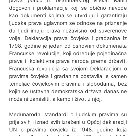
prava potiču iz osamnaestog vijeka. Raniji
dogovori i proklamacije koji se obično navode
kao dokumenti kojima se utvrđuju i garantiraju
ljudska prava uglavnom se odnose na priznanje
da ljudi imaju prava nezavisno od suverenove
volje. Deklaracija prava čovjeka i građanina iz
1798. godine je jedan od osnovnih dokumenata
Francuske revolucije, koji određuje pojedinačna
prava (i kolektivna prava naroda prema državi).
Francuska revolucija sa svojom Deklaracijom o
pravima čovjeka i građanina postavila je kamen
temeljac čovjekovim pravima i slobodama, bez
kojih se ustavna demokratska država danas ne
može ni zamisliti, a kamoli život u njoj.
Međunarodni standardi o ljudskim pravima su
prije svih i iznad svih izraženi u Općoj deklaraciji
UN o pravima čovjeka iz 1948. godine koja