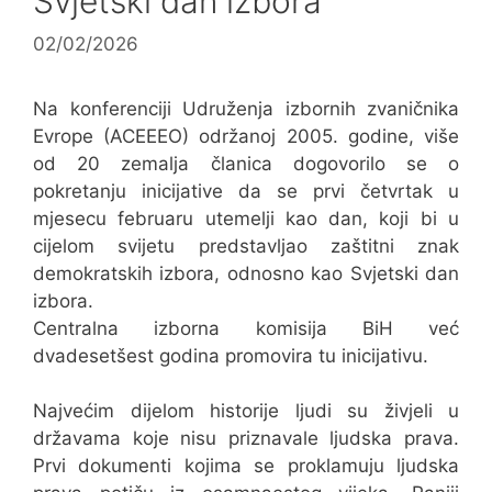
Svjetski dan izbora
02/02/2026
Na konferenciji Udruženja izbornih zvaničnika
Evrope (ACEEEO) održanoj 2005. godine, više
od 20 zemalјa članica dogovorilo se o
pokretanju inicijative da se prvi četvrtak u
mjesecu februaru utemelјi kao dan, koji bi u
cijelom svijetu predstavlјao zaštitni znak
demokratskih izbora, odnosno kao Svjetski dan
izbora.
Centralna izborna komisija BiH već
dvadesetšest godina promovira tu inicijativu.
Najvećim dijelom historije ljudi su živjeli u
državama koje nisu priznavale ljudska prava.
Prvi dokumenti kojima se proklamuju ljudska