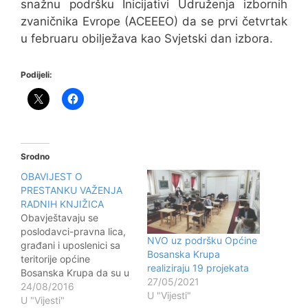
snažnu podršku Inicijativi Udruženja izbornih
zvaničnika Evrope (ACEEEO) da se prvi četvrtak
u februaru obilježava kao Svjetski dan izbora.
Podijeli:
Srodno
OBAVIJEST O
PRESTANKU VAŽENJA
RADNIH KNJIŽICA
Obavještavaju se
poslodavci-pravna lica,
NVO uz podršku Općine
građani i uposlenici sa
Bosanska Krupa
teritorije općine
realiziraju 19 projekata
Bosanska Krupa da su u
27/05/2021
skladu sa članom 176.
24/08/2016
U "Vijesti"
Zakona o radu
U "Vijesti"