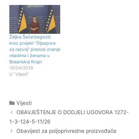
(“Službene novine FBiH”,
broj 26/16), odredbe
člana 163-165.
navedenog zakona, koje
su se odnosile na radne
knjižice, prestale da
Željka Šećerbegović
važe zaključno sa
kroz projekt “Dijaspora
30.06.2016. godine. U
za razvoj” prenosi znanje
skladu sa uputama…
mladima i ženama u
Bosanskoj Krupi
16/04/2019
U "Vijesti"
Kategorije
Vijesti
Navigacija
OBAVJEŠTENJE O DODJELI UGOVORA 1272-
objava
1-3-124-5-11/26
Obavijest za poljoprivredne proizvođače