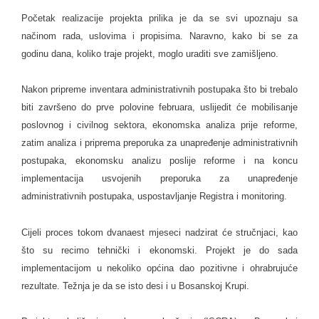
Početak realizacije projekta prilika je da se svi upoznaju sa
načinom rada, uslovima i propisima. Naravno, kako bi se za
godinu dana, koliko traje projekt, moglo uraditi sve zamišljeno.
Nakon pripreme inventara administrativnih postupaka što bi trebalo
biti završeno do prve polovine februara, uslijedit će mobilisanje
poslovnog i civilnog sektora, ekonomska analiza prije reforme,
zatim analiza i priprema preporuka za unapređenje administrativnih
postupaka, ekonomsku analizu poslije reforme i na koncu
implementacija usvojenih preporuka za unapređenje
administrativnih postupaka, uspostavljanje Registra i monitoring.
Cijeli proces tokom dvanaest mjeseci nadzirat će stručnjaci, kao
što su recimo tehnički i ekonomski. Projekt je do sada
implementacijom u nekoliko općina dao pozitivne i ohrabrujuće
rezultate. Težnja je da se isto desi i u Bosanskoj Krupi.