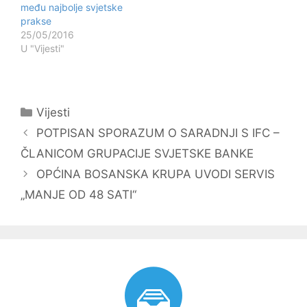
među najbolje svjetske
prakse
25/05/2016
U "Vijesti"
Kategorije
Vijesti
Navigacija
POTPISAN SPORAZUM O SARADNJI S IFC –
objava
ČLANICOM GRUPACIJE SVJETSKE BANKE
OPĆINA BOSANSKA KRUPA UVODI SERVIS
„MANJE OD 48 SATI“