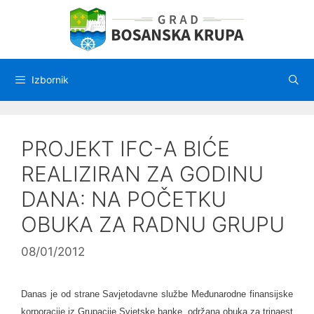
Preskoči
na
sadržaj
Izbornik
PROJEKT IFC-A BIĆE
REALIZIRAN ZA GODINU
DANA: NA POČETKU
OBUKA ZA RADNU GRUPU
08/01/2012
Danas je od strane Savjetodavne službe Međunarodne finansijske
korporacije iz Grupacije Svjetske banke, održana obuka za trinaest