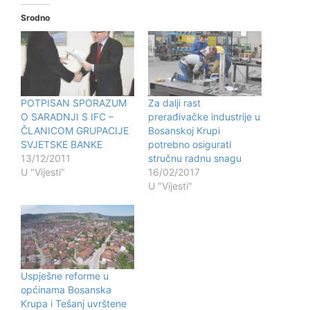
Srodno
POTPISAN SPORAZUM
Za dalji rast
O SARADNJI S IFC –
prerađivačke industrije u
ČLANICOM GRUPACIJE
Bosanskoj Krupi
SVJETSKE BANKE
potrebno osigurati
13/12/2011
stručnu radnu snagu
U "Vijesti"
16/02/2017
U "Vijesti"
Uspješne reforme u
općinama Bosanska
Krupa i Tešanj uvrštene