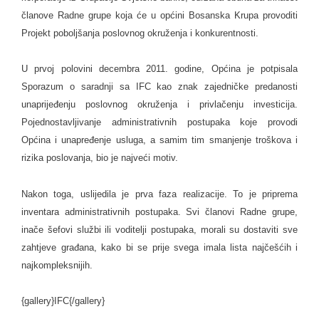
članove Radne grupe koja će u općini Bosanska Krupa provoditi
Projekt poboljšanja poslovnog okruženja i konkurentnosti.
U prvoj polovini decembra 2011. godine, Općina je potpisala
Sporazum o saradnji sa IFC kao znak zajedničke predanosti
unaprijeđenju poslovnog okruženja i privlačenju investicija.
Pojednostavljivanje administrativnih postupaka koje provodi
Općina i unapređenje usluga, a samim tim smanjenje troškova i
rizika poslovanja, bio je najveći motiv.
Nakon toga, uslijedila je prva faza realizacije. To je priprema
inventara administrativnih postupaka. Svi članovi Radne grupe,
inače šefovi službi ili voditelji postupaka, morali su dostaviti sve
zahtjeve građana, kako bi se prije svega imala lista najčešćih i
najkompleksnijih.
{gallery}IFC{/gallery}