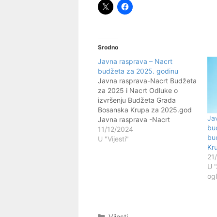
Srodno
Javna rasprava – Nacrt
budžeta za 2025. godinu
Javna rasprava-Nacrt Budžeta
za 2025 i Nacrt Odluke o
izvršenju Budžeta Grada
Bosanska Krupa za 2025.god
Ja
Javna rasprava -Nacrt
bu
programa zajedničke
11/12/2024
bu
komunalne potrošnje za
U "Vijesti"
Kr
2025.godinu
21
U "
ogl
Kategorije
Vijesti