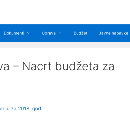
Dokumenti
Uprava
Budžet
Javne nabavke
va – Nacrt budžeta za
šenju za 2018. god