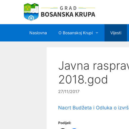
Preskoči
na
sadržaj
Naslovna
O Bosanskoj Krupi
Vijesti
Javna raspra
2018.god
27/11/2017
Nacrt Budžeta i Odluka o izvr
Podijeli: