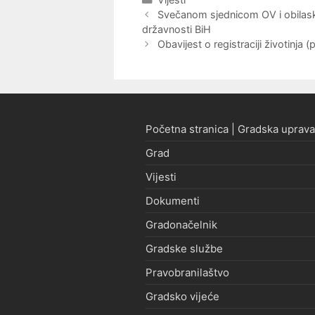
Navigacija
Svečanom sjednicom OV i obilaskom
objava
državnosti BiH
Obavijest o registraciji životinja (
Početna stranica | Gradska uprava
Grad
Vijesti
Dokumenti
Gradonačelnik
Gradske službe
Pravobranilaštvo
Gradsko vijeće