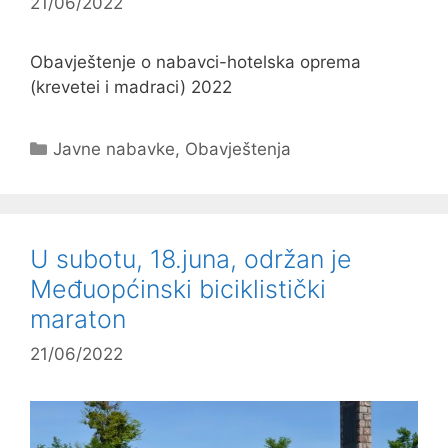
21/06/2022
Obavještenje o nabavci-hotelska oprema
(krevetei i madraci) 2022
Kategorije
Javne nabavke
,
Obavještenja
U subotu, 18.juna, održan je
Međuopćinski biciklistički
maraton
21/06/2022