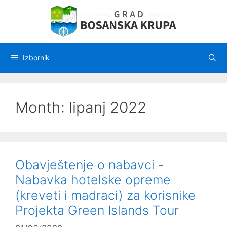
Preskoči
na
sadržaj
Izbornik
Month:
lipanj 2022
Obavještenje o nabavci -
Nabavka hotelske opreme
(kreveti i madraci) za korisnike
Projekta Green Islands Tour