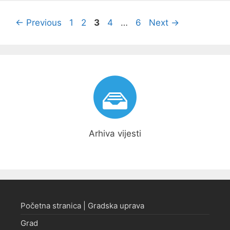
Navigacija
Page
Page
Page
Page
Page
←
Previous
1
2
3
4
…
6
Next
→
objava
Arhiva vijesti
Početna stranica | Gradska uprava
Grad