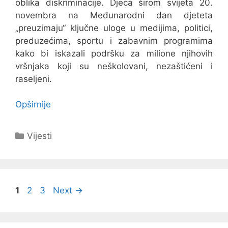
oblika diskriminacije. Djeca širom svijeta 20.
novembra na Međunarodni dan djeteta
„preuzimaju“ ključne uloge u medijima, politici,
preduzećima, sportu i zabavnim programima
kako bi iskazali podršku za milione njihovih
vršnjaka koji su neškolovani, nezaštićeni i
raseljeni.
Opširnije
Kategorije
Vijesti
Navigacija
Page
Page
Page
1
2
3
Next
→
objava