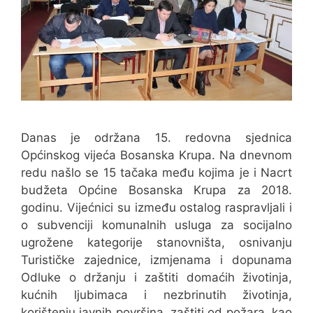
Danas je održana 15. redovna sjednica
Općinskog vijeća Bosanska Krupa. Na dnevnom
redu našlo se 15 tačaka među kojima je i Nacrt
budžeta Općine Bosanska Krupa za 2018.
godinu. Vijećnici su između ostalog raspravljali i
o subvenciji komunalnih usluga za socijalno
ugrožene kategorije stanovništa, osnivanju
Turističke zajednice, izmjenama i dopunama
Odluke o držanju i zaštiti domaćih životinja,
kućnih ljubimaca i nezbrinutih životinja,
korištenju javnih površina, zaštiti od požara, kao