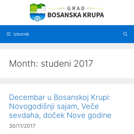
Preskoči
na
sadržaj
Izbornik
Month:
studeni 2017
Decembar u Bosanskoj Krupi:
Novogodišnji sajam, Veče
sevdaha, doček Nove godine
30/11/2017