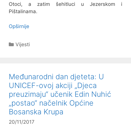
Otoci, a zatim šehitluci u Jezerskom i
Pištalinama.
Opširnije
Kategorije
Vijesti
Međunarodni dan djeteta: U
UNICEF-ovoj akciji „Djeca
preuzimaju“ učenik Edin Nuhić
„postao“ načelnik Općine
Bosanska Krupa
20/11/2017