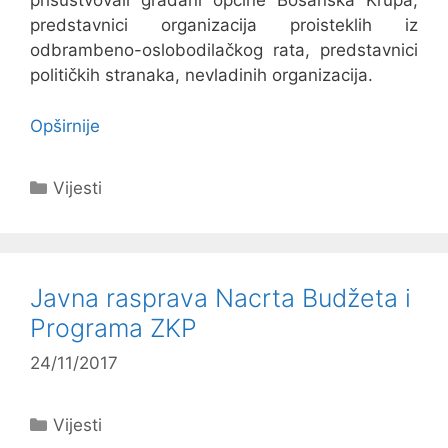
prisustvovali građani općine Bosanska Krupa,
predstavnici organizacija proisteklih iz
odbrambeno-oslobodilačkog rata, predstavnici
političkih stranaka, nevladinih organizacija.
Opširnije
Kategorije
Vijesti
Javna rasprava Nacrta Budžeta i
Programa ZKP
24/11/2017
Kategorije
Vijesti